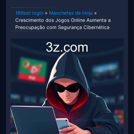
186bet login
»
Manchetes de Hoje
»
Crescimento dos Jogos Online Aumenta a
Preocupação com Segurança Cibernética