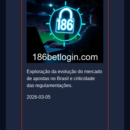
Exploração da evolução do mercado
de apostas no Brasil e criticidade
das regulamentações.
2026-03-05