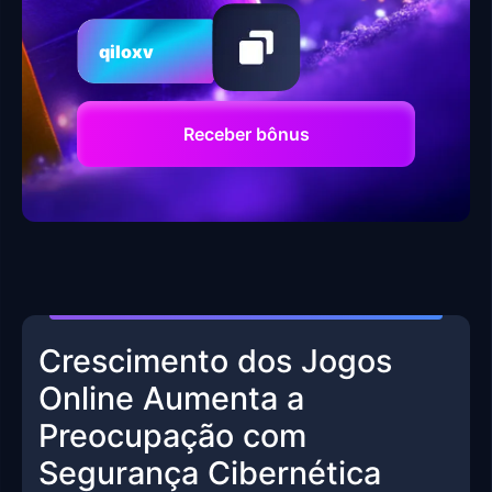
qiloxv
Receber bônus
Crescimento dos Jogos
Online Aumenta a
Preocupação com
Segurança Cibernética