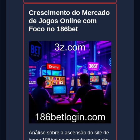
Crescimento do Mercado
de Jogos Online com
Foco no 186bet
Análise sobre a ascensão do site de