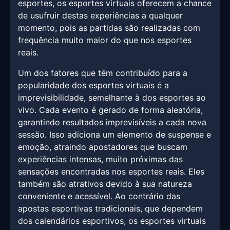
esportes, os esportes virtuais oferecem a chance
de usufruir destas experiências a qualquer
momento, pois as partidas são realizadas com
frequência muito maior do que nos esportes
reais.
Um dos fatores que têm contribuído para a
popularidade dos esportes virtuais é a
imprevisibilidade, semelhante à dos esportes ao
vivo. Cada evento é gerado de forma aleatória,
garantindo resultados imprevisíveis a cada nova
sessão. Isso adiciona um elemento de suspense e
emoção, atraindo apostadores que buscam
experiências intensas, muito próximas das
sensações encontradas nos esportes reais. Eles
também são atrativos devido à sua natureza
conveniente e acessível. Ao contrário das
apostas esportivas tradicionais, que dependem
dos calendários esportivos, os esportes virtuais