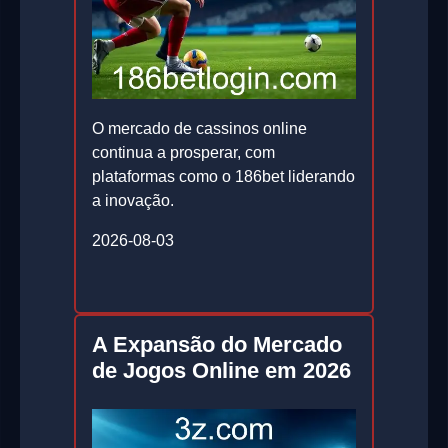
O mercado de cassinos online
continua a prosperar, com
plataformas como o 186bet liderando
a inovação.
2026-08-03
A Expansão do Mercado
de Jogos Online em 2026