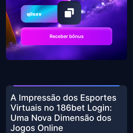
qiloxv
Receber bônus
A Impressão dos Esportes
Virtuais no 186bet Login:
Uma Nova Dimensão dos
Jogos Online