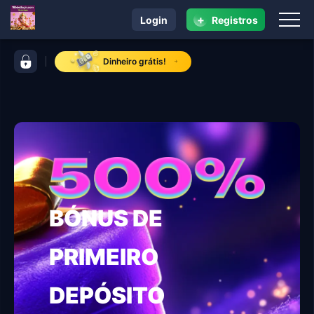
+
Login
Registros
navegação 186bet login
barra de controles 186bet login
Dinheiro grátis!
BÓNUS DE
PRIMEIRO
DEPÓSITO