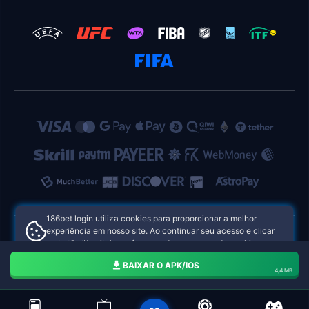
186bet login utiliza cookies para proporcionar a melhor
experiência em nosso site. Ao continuar seu acesso e clicar
no botão "Aceito", você concorda com o uso de cookies.
186bet login cassino online Brasil
Aceito
BAIXAR O APK/IOS
4,4 MB