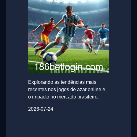
Explorando as tendências mais
recentes nos jogos de azar online e
o impacto no mercado brasileiro.
2026-07-24