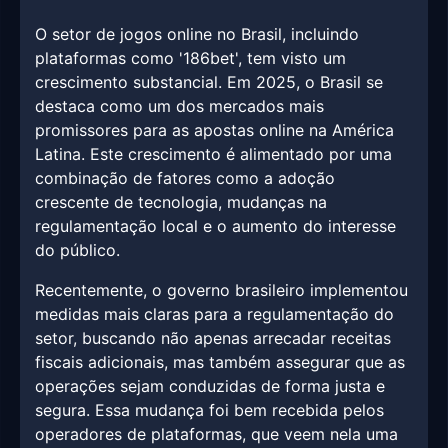
O setor de jogos online no Brasil, incluindo
plataformas como '186bet', tem visto um
crescimento substancial. Em 2025, o Brasil se
destaca como um dos mercados mais
promissores para as apostas online na América
Latina. Este crescimento é alimentado por uma
combinação de fatores como a adoção
crescente de tecnologia, mudanças na
regulamentação local e o aumento do interesse
do público.
Recentemente, o governo brasileiro implementou
medidas mais claras para a regulamentação do
setor, buscando não apenas arrecadar receitas
fiscais adicionais, mas também assegurar que as
operações sejam conduzidas de forma justa e
segura. Essa mudança foi bem recebida pelos
operadores de plataformas, que veem nela uma