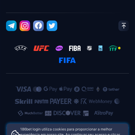
186bet login utiliza cookies para proporcionar a melhor
experiência em nosso site. Ao continuar seu acesso e clicar