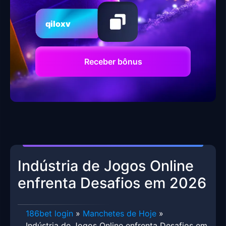
qiloxv
Receber bônus
Indústria de Jogos Online
enfrenta Desafios em 2026
186bet login
»
Manchetes de Hoje
»
Indústria de Jogos Online enfrenta Desafios em