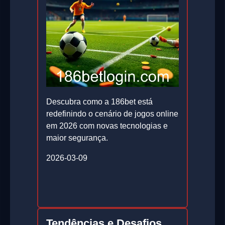
Descubra como a 186bet está
redefinindo o cenário de jogos online
em 2026 com novas tecnologias e
maior segurança.
2026-03-09
Tendências e Desafios