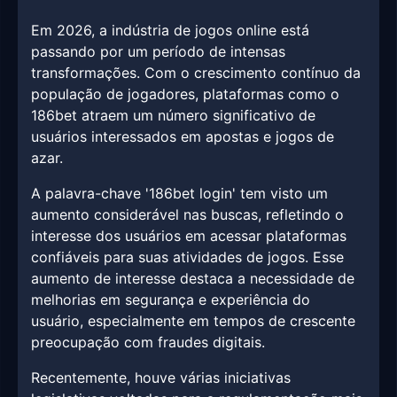
Em 2026, a indústria de jogos online está
passando por um período de intensas
transformações. Com o crescimento contínuo da
população de jogadores, plataformas como o
186bet atraem um número significativo de
usuários interessados em apostas e jogos de
azar.
A palavra-chave '186bet login' tem visto um
aumento considerável nas buscas, refletindo o
interesse dos usuários em acessar plataformas
confiáveis para suas atividades de jogos. Esse
aumento de interesse destaca a necessidade de
melhorias em segurança e experiência do
usuário, especialmente em tempos de crescente
preocupação com fraudes digitais.
Recentemente, houve várias iniciativas