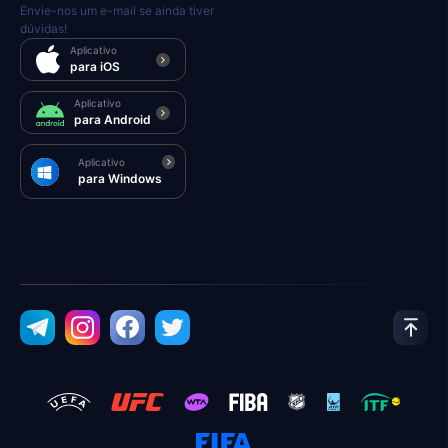
Envie-nos um e-mail se ainda tiver
dúvidas!
Aplicativo
para iOS
Aplicativo
para Android
Aplicativo
para Windows