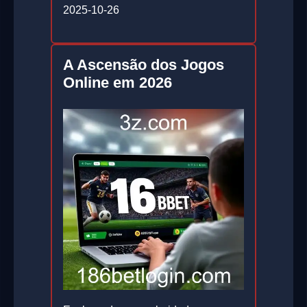
2025-10-26
A Ascensão dos Jogos
Online em 2026