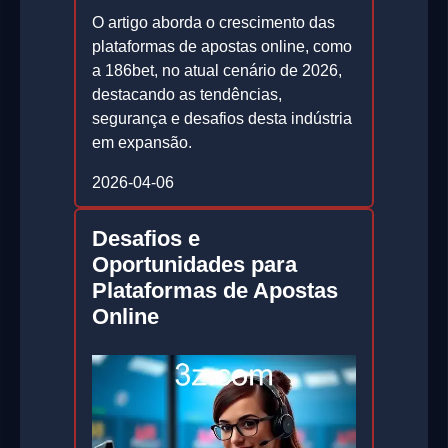
O artigo aborda o crescimento das
plataformas de apostas online, como
a 186bet, no atual cenário de 2026,
destacando as tendências,
segurança e desafios desta indústria
em expansão.
2026-04-06
Desafios e
Oportunidades para
Plataformas de Apostas
Online