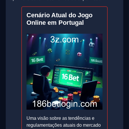
Cenário Atual do Jogo
Online em Portugal
Uma visão sobre as tendências e
regulamentações atuais do mercado