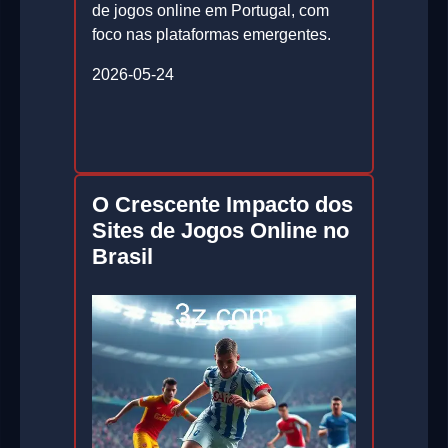
de jogos online em Portugal, com
foco nas plataformas emergentes.
2026-05-24
O Crescente Impacto dos
Sites de Jogos Online no
Brasil