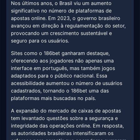
Nos últimos anos, o Brasil viu um aumento
significativo no número de plataformas de
apostas online. Em 2023, o governo brasileiro
avançou em direção à regulamentação do setor,
provocando um crescimento sustentável e
seguro para os usuários.
Sites como o 186bet ganharam destaque,
oferecendo aos jogadores não apenas uma
interface em português, mas também jogos
adaptados para o público nacional. Essa
acessibilidade aumentou o número de usuários
cadastrados, tornando o 186bet uma das
plataformas mais buscadas no país.
A expansão do mercado de caixas de apostas
tem levantado questões sobre a segurança e
integridade das operações online. Em resposta,
as autoridades brasileiras intensificaram os