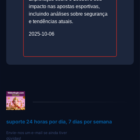
impacto nas apostas esportivas,
incluindo análises sobre segurança
e tendências atuais.
2025-10-06
suporte 24 horas por dia, 7 dias por semana
Envie-nos um e-mail se ainda tiver
dúvidas!